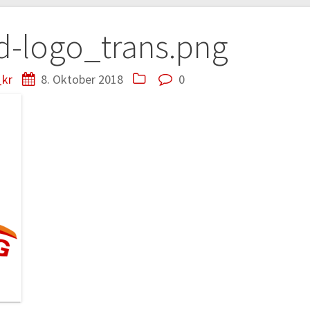
tion
d-logo_trans.png
kr
8. Oktober 2018
0