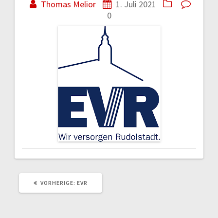
Thomas Melior
1. Juli 2021
0
VORHERIGER
VORHERIGE:
EVR
BEITRAG: