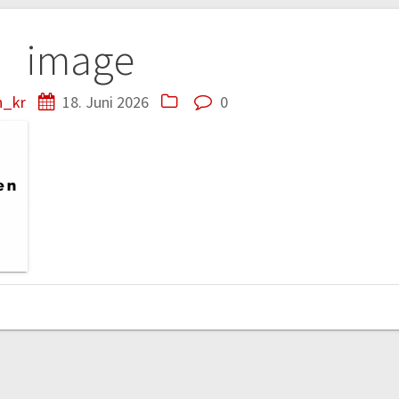
tion
image
n_kr
18. Juni 2026
0