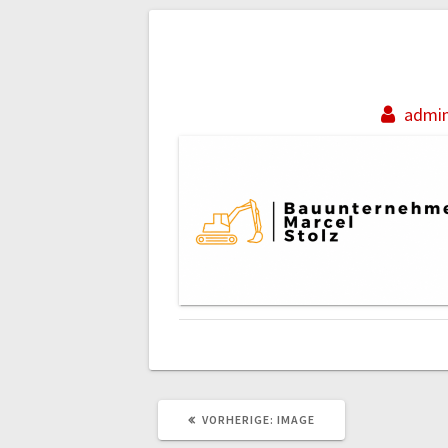
Beitragsnaviga
admi
VORHERIGER
VORHERIGE:
IMAGE
BEITRAG: