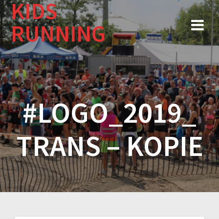
KIDS
Zum
Inhalt
RUNNING
springen
#LOGO_2019_
TRANS – KOPIE