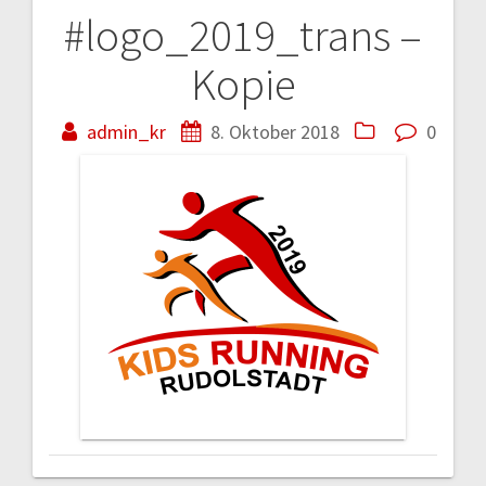
#logo_2019_trans –
Beitragsnavigation
Kopie
admin_kr
8. Oktober 2018
0