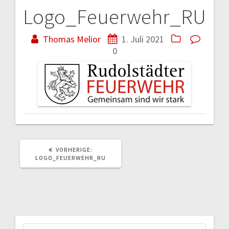
Logo_Feuerwehr_RU
Beitragsnavigation
Thomas Melior
1. Juli 2021
0
VORHERIGER
VORHERIGE:
BEITRAG:
LOGO_FEUERWEHR_RU
Suchen