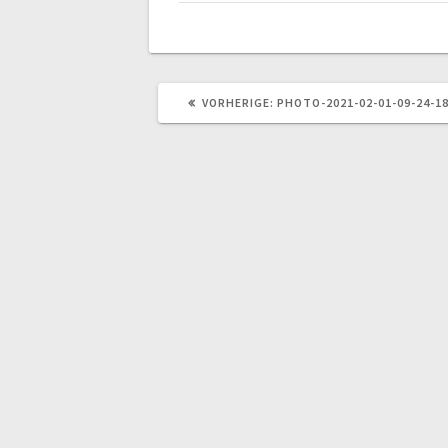
VORHERIGER
VORHERIGE:
PHOTO-2021-02-01-09-24-1
BEITRAG: