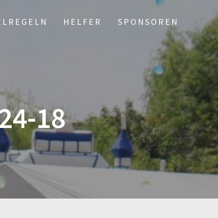
ELREGELN
HELFER
SPONSOREN
24-18