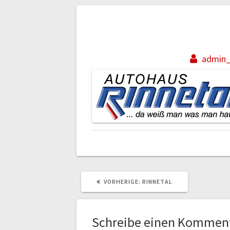
Beitragsnaviga
admin_
VORHERIGER
VORHERIGE:
RINNETAL
BEITRAG:
Schreibe einen Kommen