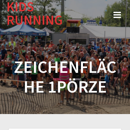
KIDS
Zum
Inhalt
RUNNING
springen
ZEICHENFLÄC
HE 1PÖRZE